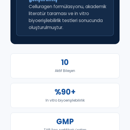
Celluragen formülasyonu, akademik
literatür taraması ve in vitro
biyoerişilebilirlik testleri sonucunda
oluşturulmuştur.
10
Aktif Bileşen
%90+
In vitro biyoerişilebilirlik
GMP
TAB İlaç sertifikalı üretim