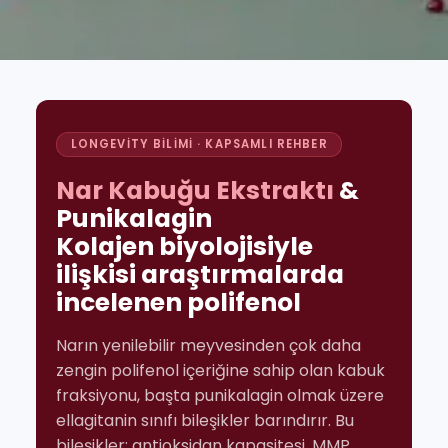
LONGEVITY BILIMI · KAPSAMLI REHBER
Nar Kabuğu Ekstraktı
&
Punikalagin
Kolajen biyolojisiyle
ilişkisi araştırmalarda
incelenen polifenol
Narın yenilebilir meyvesinden çok daha
zengin polifenol içeriğine sahip olan kabuk
fraksiyonu, başta punikalagin olmak üzere
ellagitanin sınıfı bileşikler barındırır. Bu
bileşikler; antioksidan kapasitesi, MMP