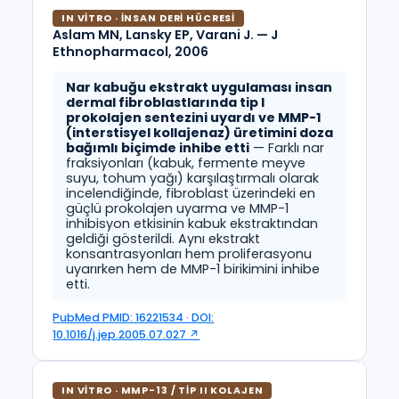
IN VITRO · İNSAN DERI HÜCRESI
Aslam MN, Lansky EP, Varani J. — J
Ethnopharmacol, 2006
Nar kabuğu ekstrakt uygulaması insan
dermal fibroblastlarında tip I
prokolajen sentezini uyardı ve MMP-1
(interstisyel kollajenaz) üretimini doza
bağımlı biçimde inhibe etti
— Farklı nar
fraksiyonları (kabuk, fermente meyve
suyu, tohum yağı) karşılaştırmalı olarak
incelendiğinde, fibroblast üzerindeki en
güçlü prokolajen uyarma ve MMP-1
inhibisyon etkisinin kabuk ekstraktından
geldiği gösterildi. Aynı ekstrakt
konsantrasyonları hem proliferasyonu
uyarırken hem de MMP-1 birikimini inhibe
etti.
PubMed PMID: 16221534 · DOI:
10.1016/j.jep.2005.07.027 ↗
IN VITRO · MMP-13 / TIP II KOLAJEN