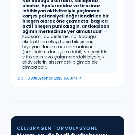
Nar kabuğu ekstraktı; kollajenaz,
elastaz, hyaluronidaz ve tirozinaz
inhibisyon aktivitesiyle yaşlanma
karşıtı potansiyeli değerlendirilen bir
bileşen olarak öne çıkmakta; başlıca
aktif bileşen punikalagin, antioksidan
ağının merkezinde yer almaktadır
—
Kapsamlı bu derleme, nar kabuğu
ekstraktının ellagitanin bileşimini,
biyoyararlanım mekanizmalarını
(urolitinlere dönüşüm dahil) ve çeşitli in
vitro ve in vivo çalışmalardaki biyolojik
aktivitelerini sistematik biçimde ele
almaktadır.
DOI: 10.3389/fphar.2025.1569141 ↗
CELLURAGEN FORMÜLASYONU