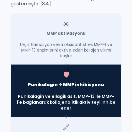
göstermiştir. [3,4]
☀️
MMP aktivasyonu
UV, inflamasyon veya oksidatif stres MMP-1 ve
MMP-13 enzimlerini aktive eder; kollajen yıkımı
başlar
🛡️
Punikalagin → MMP inhibisyonu
Punikalagin ve ellagik asit, MMP-13 ile MMP-
1'e bağlanarak kollajenolitik aktiviteyi inhibe
eder
🔗