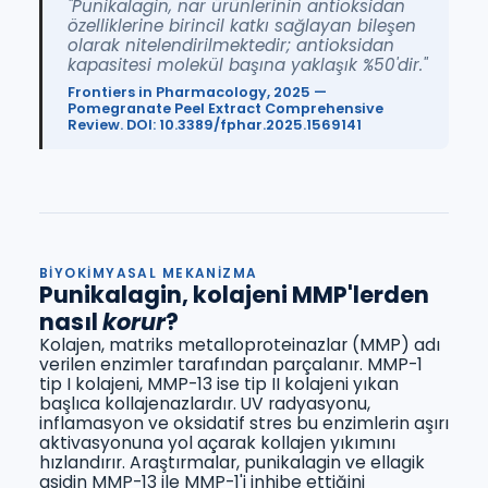
"Punikalagin, nar ürünlerinin antioksidan
özelliklerine birincil katkı sağlayan bileşen
olarak nitelendirilmektedir; antioksidan
kapasitesi molekül başına yaklaşık %50'dir."
Frontiers in Pharmacology, 2025 —
Pomegranate Peel Extract Comprehensive
Review. DOI: 10.3389/fphar.2025.1569141
BIYOKIMYASAL MEKANIZMA
Punikalagin, kolajeni MMP'lerden
nasıl
korur
?
Kolajen, matriks metalloproteinazlar (MMP) adı
verilen enzimler tarafından parçalanır. MMP-1
tip I kolajeni, MMP-13 ise tip II kolajeni yıkan
başlıca kollajenazlardır. UV radyasyonu,
inflamasyon ve oksidatif stres bu enzimlerin aşırı
aktivasyonuna yol açarak kollajen yıkımını
hızlandırır. Araştırmalar, punikalagin ve ellagik
asidin MMP-13 ile MMP-1'i inhibe ettiğini