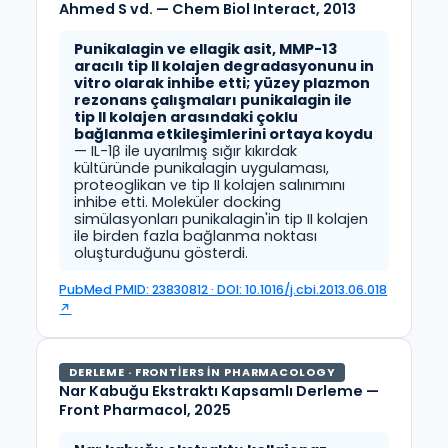
Ahmed S vd. — Chem Biol Interact, 2013
Punikalagin ve ellagik asit, MMP-13
aracılı tip II kolajen degradasyonunu in
vitro olarak inhibe etti; yüzey plazmon
rezonans çalışmaları punikalagin ile
tip II kolajen arasındaki çoklu
bağlanma etkileşimlerini ortaya koydu
— IL-1β ile uyarılmış sığır kıkırdak
kültüründe punikalagin uygulaması,
proteoglikan ve tip II kolajen salınımını
inhibe etti. Moleküler docking
simülasyonları punikalagin'in tip II kolajen
ile birden fazla bağlanma noktası
oluşturduğunu gösterdi.
PubMed PMID: 23830812 · DOI: 10.1016/j.cbi.2013.06.018
↗
DERLEME · FRONTIERS IN PHARMACOLOGY
Nar Kabuğu Ekstraktı Kapsamlı Derleme —
Front Pharmacol, 2025