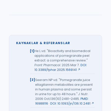
KAYNAKLAR & REFERANSLAR
He L vd. "Bioactivity and biomedical
applications of pomegranate peel
extract: a comprehensive review."
Front Pharmacol.
2025 Mar 7.
DOI:
10.3389/fphar.2025.1569141 ↗
Seeram NP vd. "Pomegranate juice
ellagitannin metabolites are present
in human plasma and some persist
in urine for up to 48 hours."
J Nutr.
2006 Oct;136(10):2481–2485.
PMID:
16988116 · DOI: 10.1093/jn/136.10.2481 ↗