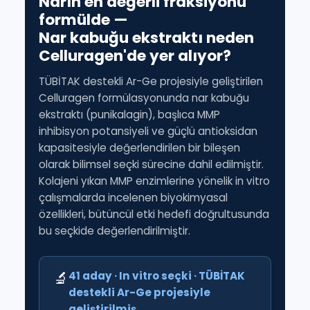
Narın en değerli fraksiyonu
formülde —
Nar kabuğu ekstraktı neden
Celluragen'de yer alıyor?
TÜBİTAK destekli Ar-Ge projesiyle geliştirilen
Celluragen formülasyonunda nar kabuğu
ekstraktı (punikalagin), başlıca MMP
inhibisyon potansiyeli ve güçlü antioksidan
kapasitesiyle değerlendirilen bir bileşen
olarak bilimsel seçki sürecine dahil edilmiştir.
Kolajeni yıkan MMP enzimlerine yönelik in vitro
çalışmalarda incelenen biyokimyasal
özellikleri, bütüncül etki hedefi doğrultusunda
bu seçkide değerlendirilmiştir.
🔬
41 aday · In vitro seçki · TÜBİTAK
destekli Ar-Ge projesiyle
geliştirilmiş