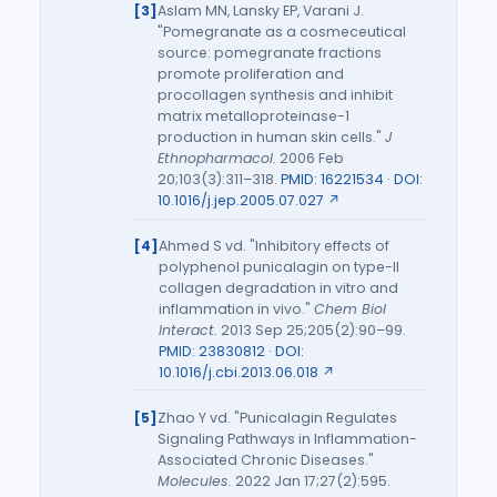
Aslam MN, Lansky EP, Varani J.
"Pomegranate as a cosmeceutical
source: pomegranate fractions
promote proliferation and
procollagen synthesis and inhibit
matrix metalloproteinase-1
production in human skin cells."
J
Ethnopharmacol.
2006 Feb
20;103(3):311–318.
PMID: 16221534 · DOI:
10.1016/j.jep.2005.07.027 ↗
Ahmed S vd. "Inhibitory effects of
polyphenol punicalagin on type-II
collagen degradation in vitro and
inflammation in vivo."
Chem Biol
Interact.
2013 Sep 25;205(2):90–99.
PMID: 23830812 · DOI:
10.1016/j.cbi.2013.06.018 ↗
Zhao Y vd. "Punicalagin Regulates
Signaling Pathways in Inflammation-
Associated Chronic Diseases."
Molecules.
2022 Jan 17;27(2):595.