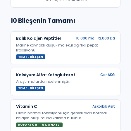
10 Bileşenin Tamamı
Balık Kolajen Peptitleri
10.000 mg · <2.000 Da
Marine kaynaklı, düşük molekül ağırlıklı peptit
fraksiyonu.
TEMEL BILEŞEN
Kalsiyum Alfa-Ketoglutarat
Ca-AKG
Araştırmalarda incelenmiştir.
TEMEL BILEŞEN
Vitamin C
Askorbik Asit
Cildin normal fonksiyonu için gerekli olan normal
kolajen oluşumuna katkıda bulunur.
KOFAKTÖR · TGK ONAYLI