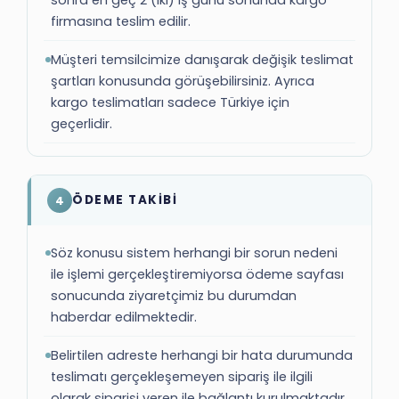
sonra en geç 2 (iki) iş günü sonunda kargo
firmasına teslim edilir.
Müşteri temsilcimize danışarak değişik teslimat
şartları konusunda görüşebilirsiniz. Ayrıca
kargo teslimatları sadece Türkiye için
geçerlidir.
ÖDEME TAKİBİ
4
Söz konusu sistem herhangi bir sorun nedeni
ile işlemi gerçekleştiremiyorsa ödeme sayfası
sonucunda ziyaretçimiz bu durumdan
haberdar edilmektedir.
Belirtilen adreste herhangi bir hata durumunda
teslimatı gerçekleşemeyen sipariş ile ilgili
olarak siparişi veren ile bağlantı kurulmaktadır.