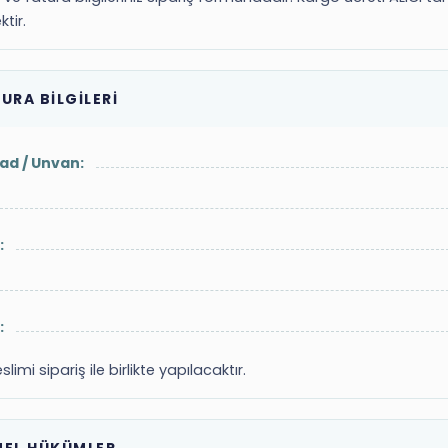
tir.
URA BİLGİLERİ
yad / Unvan:
:
:
slimi sipariş ile birlikte yapılacaktır.
NEL HÜKÜMLER