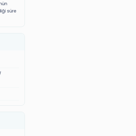
ünün
diği süre
/