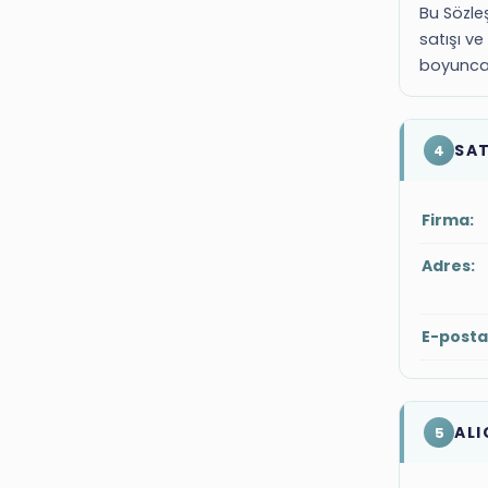
Bu Sözleş
satışı ve
boyunca 
SAT
4
Firma:
Adres:
E-posta
ALI
5