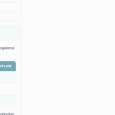
yapılana
OPLAM
arafından