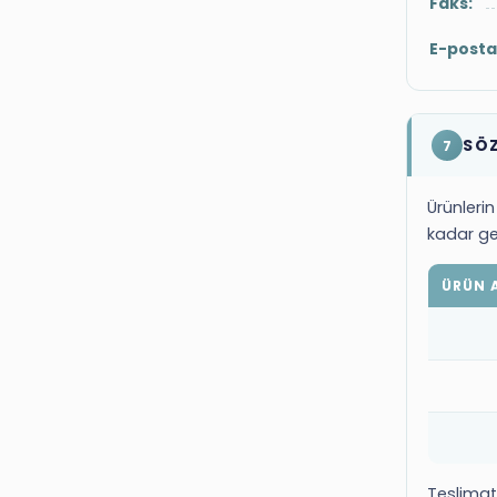
Faks:
E-posta 
SÖZ
7
Ürünlerin
kadar geç
ÜRÜN 
Teslimat 