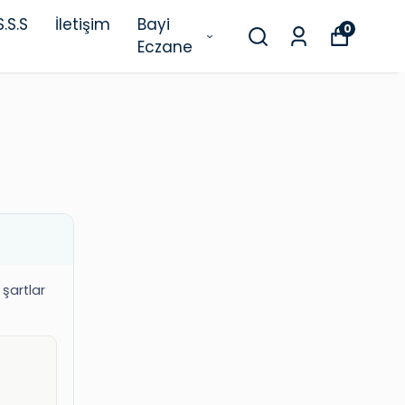
S.S.S
İletişim
Bayi
0
Eczane
şartlar