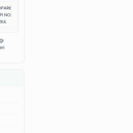
OPARK
PI NO:
BUL
ğı
eri