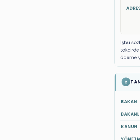
ADRES
İşbu söz
takdirde 
ödeme yü
TA
2
BAKAN
BAKANL
KANUN
YÖNETM