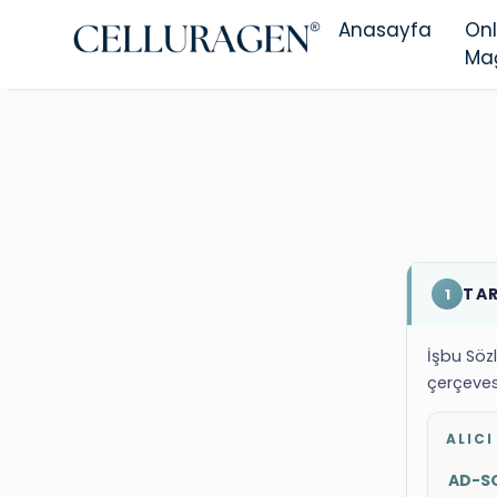
Anasayfa
Onl
Ma
TA
1
İşbu Söz
çerçeves
ALICI
AD-S