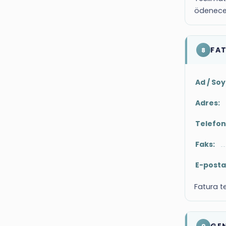
ödenecek
FAT
8
Ad / So
Adres:
Telefon
Faks:
E-posta
Fatura te
GE