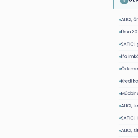
9
ALICI, ö
Ürün 30 
SATICI,
İfa imkâ
Ödeme 
Kredi ka
Mücbir s
ALICI, 
SATICI, 
ALICI, 