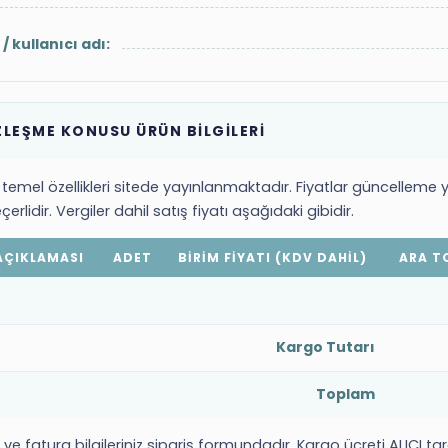
/ kullanıcı adı:
LEŞME KONUSU ÜRÜN BİLGİLERİ
 temel özellikleri sitede yayınlanmaktadır. Fiyatlar güncelleme 
erlidir. Vergiler dahil satış fiyatı aşağıdaki gibidir.
AÇIKLAMASI
ADET
BİRİM FİYATI (KDV DAHİL)
ARA T
Kargo Tutarı
Toplam
ve fatura bilgileriniz sipariş formundadır. Kargo ücreti ALICI t