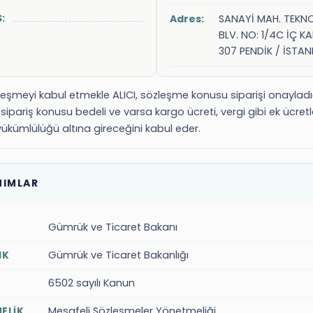
:
Adres:
SANAYİ MAH. TEKN
BLV. NO: 1/4C İÇ KA
307 PENDİK / İSTAN
leşmeyi kabul etmekle ALICI, sözleşme konusu siparişi onayladı
sipariş konusu bedeli ve varsa kargo ücreti, vergi gibi ek ücretl
kümlülüğü altına gireceğini kabul eder.
NIMLAR
Gümrük ve Ticaret Bakanı
Gümrük ve Ticaret Bakanlığı
IK
6502 sayılı Kanun
Mesafeli Sözleşmeler Yönetmeliği
ELİK