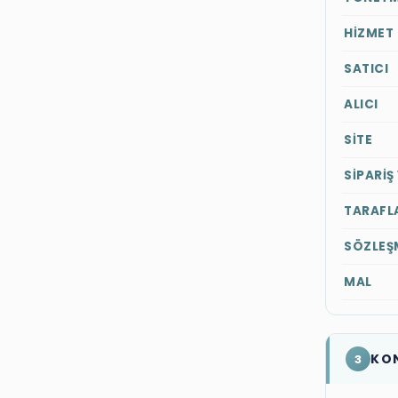
HİZMET
SATICI
ALICI
SİTE
SİPARİŞ
TARAFL
SÖZLEŞ
MAL
KO
3