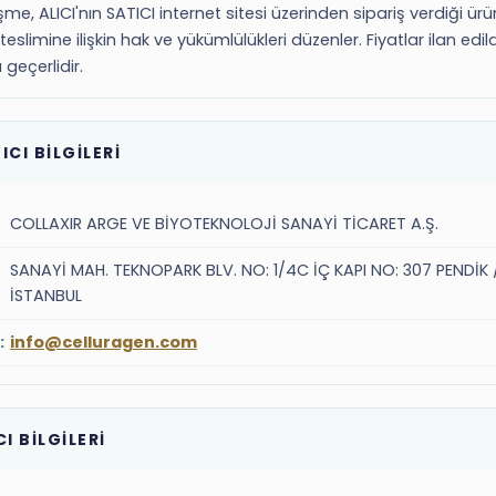
me, ALICI'nın SATICI internet sitesi üzerinden sipariş verdiği ür
 teslimine ilişkin hak ve yükümlülükleri düzenler. Fiyatlar ilan edil
geçerlidir.
ICI BİLGİLERİ
COLLAXIR ARGE VE BİYOTEKNOLOJİ SANAYİ TİCARET A.Ş.
SANAYİ MAH. TEKNOPARK BLV. NO: 1/4C İÇ KAPI NO: 307 PENDİK 
İSTANBUL
:
info@celluragen.com
CI BİLGİLERİ